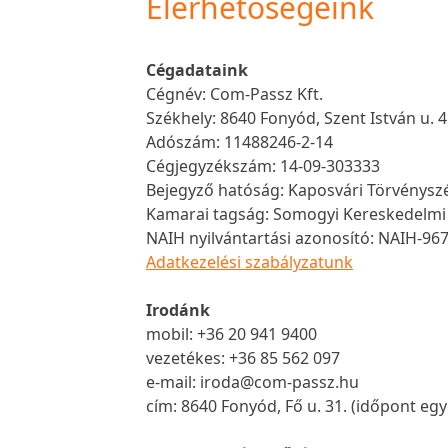
Elérhetőségeink
Cégadataink
Cégnév: Com-Passz Kft.
Székhely: 8640 Fonyód, Szent István u. 4
Adószám: 11488246-2-14
Cégjegyzékszám: 14-09-303333
Bejegyző hatóság: Kaposvári Törvénysz
Kamarai tagság: Somogyi Kereskedelmi
NAIH nyilvántartási azonosító: NAIH-96
Adatkezelési szabályzatunk
Irodánk
mobil: +36 20 941 9400
vezetékes: +36 85 562 097
e-mail: iroda@com-passz.hu
cím: 8640 Fonyód, Fő u. 31. (időpont eg