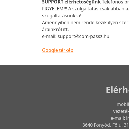
SUPPORT elérhetőségünk
Telefonos p
FIGYELEM!!! A szolgáltatás csak abban a
szogáltatásunkra!
Amennyiben nem rendelkezik ilyen szerz
árainkról itt.
e-mail: support@com-passz.hu
Google térkép
Elér
mobil
vezeték
e-mail:
8640 Fonyód, Fő u. 31