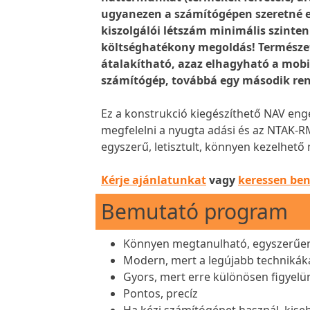
ugyanezen a számítógépen szeretné e
kiszolgálói létszám minimális szinten
költséghatékony megoldás! Természet
átalakítható, azaz elhagyható a mobi
számítógép, továbbá egy második rend
Ez a konstrukció kiegészíthető NAV eng
megfelelni a nyugta adási és az NTAK-RM
egyszerű, letisztult, könnyen kezelhető
Kérje ajánlatunkat
vagy
keressen be
Bemutató program
Könnyen megtanulható, egyszerűen
Modern, mert a legújabb technikák
Gyors, mert erre különösen figyelü
Pontos, precíz