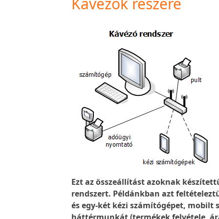
Kávézók részére
Ezt az összeállítást azoknak készítet
rendszert. Példánkban azt feltételezt
és egy-két kézi számítógépet, mobilt s
háttérmunkát (termékek felvétele, ár