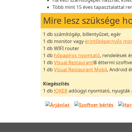
Ha kézi számítógépet használ, kiseb
Több mint 15 éves tapasztalattal r
Mire lesz szüksége h
1 db számítógép, billentyűzet, egér
1 db monitor vagy
érintőképernyős mon
1 db WIFI router
1 db
hőpapíros nyomtató
, rendelések 
1 db
Visual Restaurant
® éttermi szoftve
1 db
Visual Restaurant Mobil
, Android é
Kiegészítés
1 db
JOKER
adóügyi nyomtató, nyugták